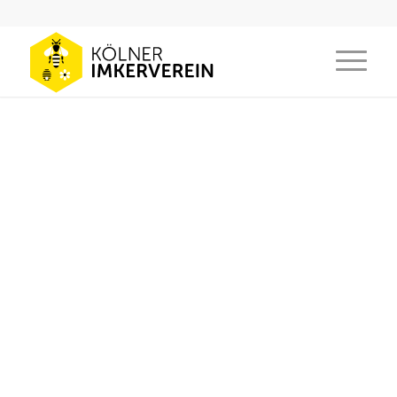
Unser Bienenhaus in
Finkens Garten
Erlebe die Welt der
Biene