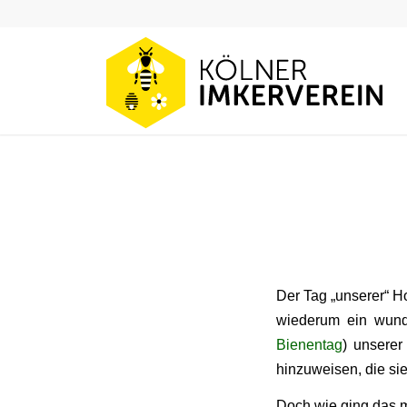
Der Tag „unserer“ H
wiederum ein wunde
Bienentag
) unserer
hinzuweisen, die si
Doch wie ging das mi