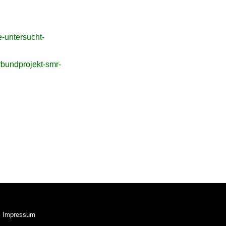
e-untersucht-
erbundprojekt-smr-
Impressum