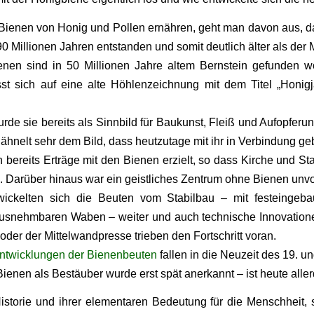
Bienen von Honig und Pollen ernähren, geht man davon aus, das
90 Millionen Jahren entstanden und somit deutlich älter als der
enen sind in 50 Millionen Jahre altem Bernstein gefunden w
st sich auf eine alte Höhlenzeichnung mit dem Titel „Honigj
rde sie bereits als Sinnbild für Baukunst, Fleiß und Aufopferun
hnelt sehr dem Bild, dass heutzutage mit ihr in Verbindung geb
n bereits Erträge mit den Bienen erzielt, so dass Kirche und S
. Darüber hinaus war ein geistliches Zentrum ohne Bienen unvor
twickelten sich die Beuten vom Stabilbau – mit festeinge
ausnehmbaren Waben – weiter und auch technische Innovatione
der der Mittelwandpresse trieben den Fortschritt voran.
Entwicklungen der Bienenbeuten
fallen in die Neuzeit des 19. u
enen als Bestäuber wurde erst spät anerkannt – ist heute aller
Historie und ihrer elementaren Bedeutung für die Menschheit,