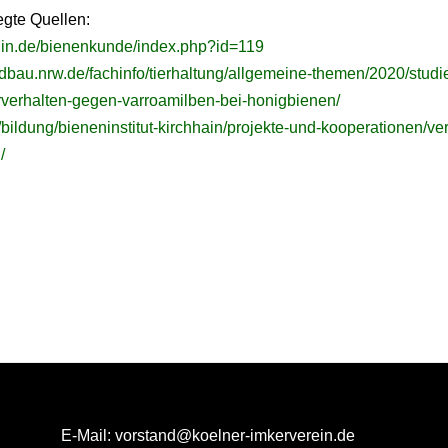
legte Quellen:
lin.de/bienenkunde/index.php?id=119
dbau.nrw.de/fachinfo/tierhaltung/allgemeine-themen/2020/studi
verhalten-gegen-varroamilben-bei-honigbienen/
e/bildung/bieneninstitut-kirchhain/projekte-und-kooperationen/v
/
E-Mail:
vorstand@koelner-imkerverein.de