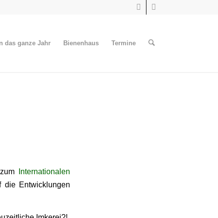
n das ganze Jahr
Bienenhaus
Termine
g zum
Internationalen
f die Entwicklungen
uzeitliche Imkerei?!