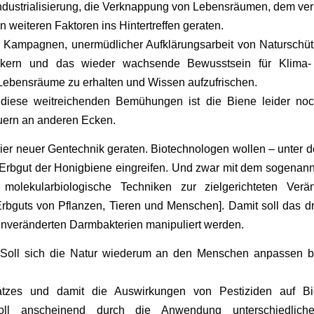
Industrialisierung, die Verknappung von Lebensräumen, dem ve
n weiteren Faktoren ins Hintertreffen geraten.
er Kampagnen, unermüdlicher Aufklärungsarbeit von Naturschü
mkern und das wieder wachsende Bewusstsein für Klima-
 Lebensräume zu erhalten und Wissen aufzufrischen.
diese weitreichenden Bemühungen ist die Biene leider noc
uern an anderen Ecken.
isier neuer Gentechnik geraten. Biotechnologen wollen – unte
ns Erbgut der Honigbiene eingreifen. Und zwar mit dem sogena
r molekularbiologische Techniken zur zielgerichteten Ve
Erbguts von Pflanzen, Tieren und Menschen]. Damit soll das drit
enveränderten Darmbakterien manipuliert werden.
oll sich die Natur wiederum an den Menschen anpassen bz
atzes und damit die Auswirkungen von Pestiziden auf B
soll anscheinend durch die Anwendung unterschiedliche