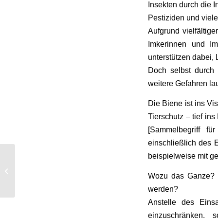
Insekten durch die 
Pestiziden und viele
Aufgrund vielfältig
Imkerinnen und I
unterstützen dabei,
Doch selbst durch 
weitere Gefahren la
Die Biene ist ins V
Tierschutz – tief i
[Sammelbegriff fü
einschließlich des 
beispielweise mit g
Rezepte mit Honig (Honig-Spezial)
Wozu das Ganze? S
werden?
Anstelle des Eins
einzuschränken, 