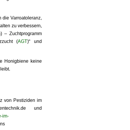
m die Varroatoleranz,
alten zu verbessern,
n) – Zuchtprogramm
zzucht (
AGT
)“ und
re Honigbiene keine
eibt.
z von Pestiziden im
ntechnik.de und
e-im-
uns