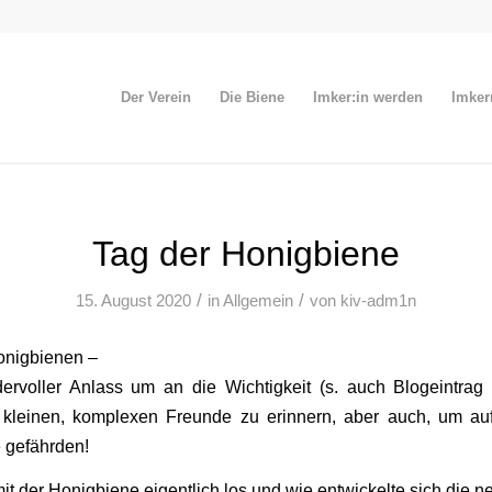
Der Verein
Die Biene
Imker:in werden
Imker
Tag der Honigbiene
/
/
15. August 2020
in
Allgemein
von
kiv-adm1n
onigbienen –
rvoller Anlass um an die Wichtigkeit (s. auch Blogeintra
 kleinen, komplexen Freunde zu erinnern, aber auch, um au
e gefährden!
t der Honigbiene eigentlich los und wie entwickelte sich die ne