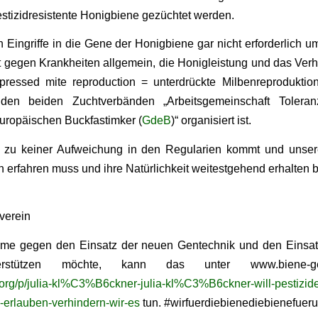
tizidresistente Honigbiene gezüchtet werden.
n Eingriffe in die Gene der Honigbiene gar nicht erforderlich u
t gegen Krankheiten allgemein, die Honigleistung und das Verh
essed mite reproduction = unterdrückte Milbenreproduktio
 den beiden Zuchtverbänden „Arbeitsgemeinschaft Toleran
uropäischen Buckfastimker (
GdeB
)“ organisiert ist.
s zu keiner Aufweichung in den Regularien kommt und unse
rfahren muss und ihre Natürlichkeit weitestgehend erhalten bl
verein
mme gegen den Einsatz der neuen Gentechnik und den Einsat
erstützen möchte, kann das unter www.biene-ge
org/p/julia-kl%C3%B6ckner-julia-kl%C3%B6ckner-will-pestizid
rlauben-verhindern-wir-es
tun. #wirfuerdiebienediebienefuer