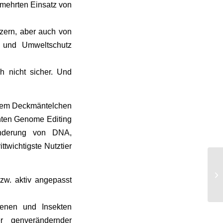
rmehrten Einsatz von
tzern, aber auch von
 und Umweltschutz
h nicht sicher. Und
r dem Deckmäntelchen
nnten Genome Editing
ränderung von DNA,
twichtigste Nutztier
Le
w. aktiv angepasst
Ho
ienen und Insekten
r genverändernder