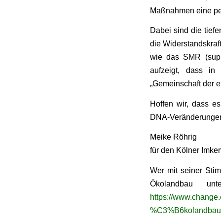
Maßnahmen eine pes
Dabei sind die tiefe
die Widerstandskraf
wie das SMR (suppr
aufzeigt, dass in
„Gemeinschaft der e
Hoffen wir, dass e
DNA-Veränderungen e
Meike Röhrig
für den Kölner Imker
Wer mit seiner Sti
Ökolandbau unt
https://www.change.
%C3%B6kolandbau-e